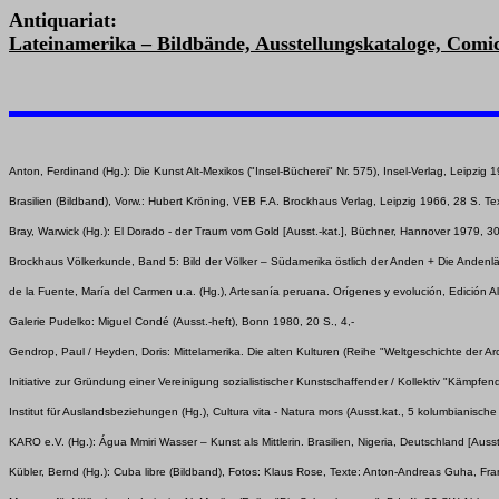
Antiquariat:
Lateinamerika – Bildbände, Ausstellungskataloge, Comi
Anton, Ferdinand (Hg.): Die Kunst Alt-Mexikos ("Insel-Bücherei" Nr. 575), Insel-Verlag, Leipzig 19
Brasilien (Bildband), Vorw.: Hubert Kröning, VEB F.A. Brockhaus Verlag, Leipzig 1966, 28 S. Tex
Bray, Warwick (Hg.): El Dorado - der Traum vom Gold [Ausst.-kat.], Büchner, Hannover 1979, 30
Brockhaus Völkerkunde, Band 5: Bild der Völker – Südamerika östlich der Anden + Die Andenlän
de la Fuente, María del Carmen u.a. (Hg.), Artesanía peruana. Orígenes y evolución, Edición Al
Galerie Pudelko: Miguel Condé (Ausst.-heft), Bonn 1980, 20 S., 4,-
Gendrop, Paul / Heyden, Doris: Mittelamerika. Die alten Kulturen (Reihe "Weltgeschichte der Arc
Initiative zur Gründung einer Vereinigung sozialistischer Kunstschaffender / Kollektiv "Kämpfen
Institut für Auslandsbeziehungen (Hg.), Cultura vita - Natura mors (Ausst.kat., 5 kolumbianische 
KARO e.V. (Hg.): Água Mmiri Wasser – Kunst als Mittlerin. Brasilien, Nigeria, Deutschland [Auss
Kübler, Bernd (Hg.): Cuba libre (Bildband), Fotos: Klaus Rose, Texte: Anton-Andreas Guha, Fr