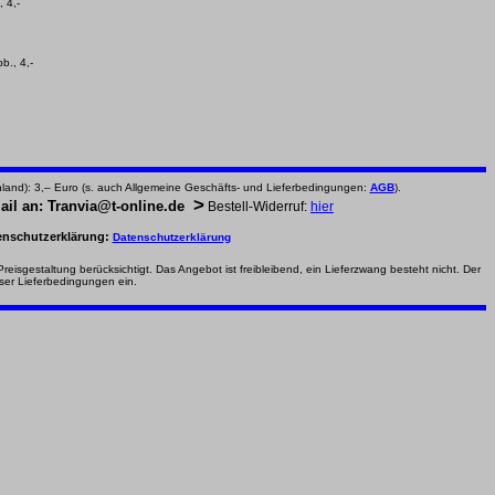
 4,-
bb., 4
,-
and): 3,– Euro (s. auch Allg
emeine Geschäfts- und Lieferbedingungen:
AGB
).
>
ail an: Tranvia@t-online.de
Bestell-Widerruf:
hier
atenschutzerklärung:
Datenschutzerklärung
eisgestaltung berücksichtigt. Das Angebot ist freibleibend, ein Lieferzwang besteht nicht. Der
ieser Lieferbedingungen
ein.