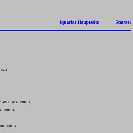
iquariat-Hauptseite
Startsei
r., 8,-
n 1974, 40 S., Abb., 4,-
., Abb., 5,-
b., geb., 4,-