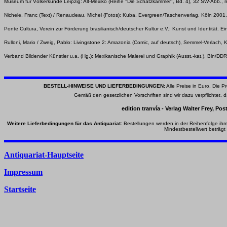
Museum für Völkerkunde Leipzig: Alt-Mexiko (Reihe "Die Schatzkammer", Bd. 4), 32 SW-Abb., mit
Nichele, Franc (Text) / Renaudeau, Michel (Fotos): Kuba, Evergreen/Taschenverlag, Köln 2001, 
Ponte Cultura, Verein zur Förderung brasilianisch/deutscher Kultur e.V.: Kunst und Iden
tität. 
Rulloni, Mario / Zweig, Pablo: Livingstone 2: Amazonia (Comic, auf deutsch), Semmel-Verlach, Ki
Verband Bildender Künstler u.a. (Hg.): Mexikanische Malerei und Graphik (Ausst.-kat.), Bln/DDR
BESTELL-HINWEISE UND LIEFERBEDINGUNGEN:
Alle Preise in Euro. Die P
Gemäß den gesetzlichen Vorschriften sind wir dazu verpflichtet,
edition tranvía - Verlag Walter Frey, P
Weitere Lieferbedingungen für das Antiquariat
: Bestellungen werden in der Reihenfolge ihre
Mindestbestellwert beträgt
Antiquariat-Hauptseite
Impressum
Startseite