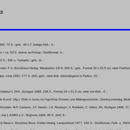
cs
84, 75 S., geb., 48 z.T. farbige Abb., 4,-
t + ca. 60 S. überw. sw-Fotogr., Großformat, 4,-
0 S., SW- u. Farbabb., geb., 8,-
der, F. A. Brockhaus Verlag, Wiesbaden 1974, 283 S., geb., Format 29 x 23,5 cm, viele Farbfotog
lpa, Lima 1992, 277 S. (A4), geb., viele Abb. (überwiegend in Farbe), 18,-
hitektur"), DVA, Stuttgart 1988, 238 S., Format 24 x 21,5 cm, viele s/w-Abb., 4,-
de Kunst" (Hg.): Chile sí Junta no! Agit-Prop-Theater und Bildergeschichte, Oberbaumverlag, Berli
Künstler: M.F. Cardoso, J.F. Herrán, J.A. Restrepo, V. Robledo, C. Uribe), IfA, Stuttgart 1996, 72 S
t.-kat.], KARO e.V., Rügheim 1994, 80 S. (A4), 6,-
ank Niess u. Dorothea Roos, Kübler-Verlag, Lampertheim 1977, 160 S., Großformat, Farb- u. SW-Ab