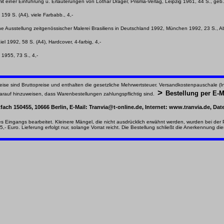
 einer Einführung u. Erläuterungen von Lothar Dräger, Prisma-Verlag, Leipzig 1961, 44 S., geb.,
159 S. (A4), viele Farbabb., 4,-
Eine Ausstellung zeitgenössischer Malerei Brasiliens in Deutschland 1992, München 1992, 23 S., A
el 1992, 58 S. (A4), Hardcover, 4-farbig, 4,-
 1955, 73 S., 4,-
reise sind Bruttopreise und enthalten die gesetzliche Mehrwertsteuer. Versandkostenpauschale (Inl
>
Bestellung per E-M
 darauf hinzuweisen, dass Warenbestellungen zahlungspflichtig
sind.
ostfach 150455, 10666 Berlin, E-Mail: Tranvia@t-online.de, Internet: www.tranvia.de, D
s Eingangs bearbeitet. Kleinere Mängel, die nicht ausdrücklich erwähnt werden, wurden bei der Pr
 5,- Euro. Lieferung erfolgt nur, solange Vorrat reicht. Die Bestellung schließt die Anerkennung d