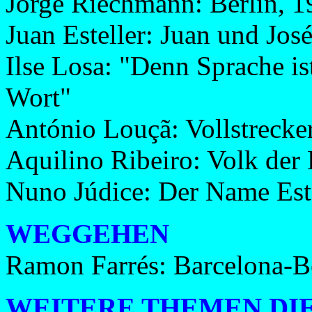
Jorge Riechmann: Berlín, 1
Juan Esteller: Juan und Jos
Ilse Losa: "Denn Sprache ist
Wort"
António Louçã: Vollstreck
Aquilino Ribeiro: Volk der
Nuno Júdice: Der Name Est
WEGGEHEN
Ramon Farrés: Barcelona-B
WEITERE THEMEN DIE