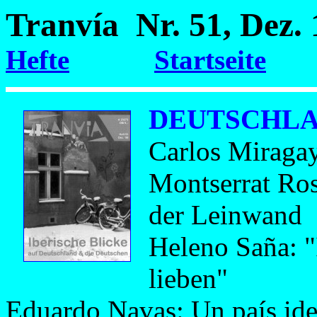
Tranvía Nr. 51, Dez
Hefte
Startseite
DEUTSCHLA
Carlos Miraga
Montserrat Ros
der Leinwand
Heleno Saña: "
lieben"
Eduardo Navas: Un país ide