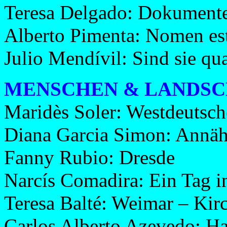
Teresa Delgado: Dokumente
Alberto Pimenta: Nomen e
Julio Mendívil: Sind sie qu
MENSCHEN & LANDS
Maridès Soler: Westdeutsc
Diana Garcia Simon: Annäh
Fanny Rubio: Dresde
Narcís Comadira: Ein Tag i
Teresa Balté: Weimar – Kir
Carlos Alberto Azevedo: H